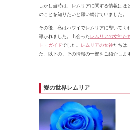
しかし当時は、レムリアに関する情報はほ
のことを知りたいと願い続けていました。
その後、私はハワイでレムリアに導いてく
導かれました。出会った
レムリアの女神た
ト・ガイド
でした。
レムリアの女神
たちは
た。以下の、その情報の一部をご紹介しま
愛の世界レムリア