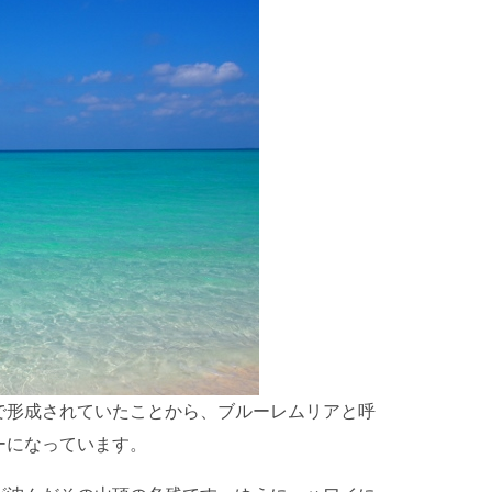
で形成されていたことから、ブルーレムリアと呼
ーになっています。