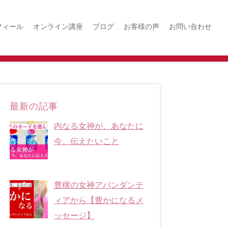
フィール
オンライン講座
ブログ
お客様の声
お問い合わせ
最新の記事
内なる女神が、あなたに
今、伝えたいこと
豊穣の女神アバンダンテ
ィアから【豊かになるメ
ッセージ】