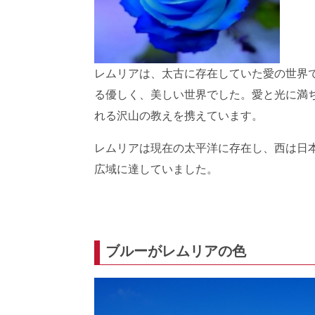
レムリアは、太古に存在していた愛の世界
る優しく、美しい世界でした。愛と光に満
れる沢山の教えを携えています。
レムリアは現在の太平洋に存在し、西は日
広域に達していました。
ブルーがレムリアの色