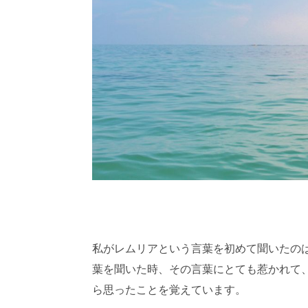
私がレムリアという言葉を初めて聞いたのは
葉を聞いた時、その言葉にとても惹かれて
ら思ったことを覚えています。