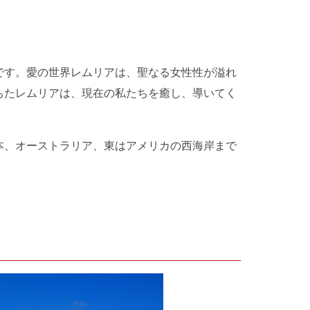
です。愛の世界レムリアは、聖なる女性性が溢れ
ちたレムリアは、現在の私たちを癒し、導いてく
本、オーストラリア、東はアメリカの西海岸まで