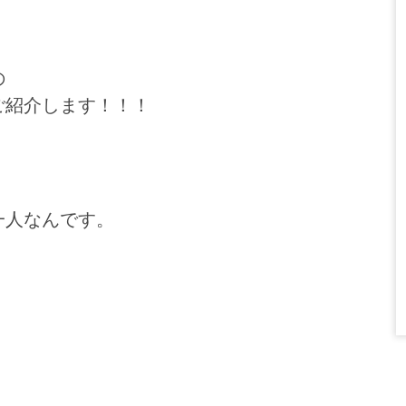
の
ご紹介します！！！
一人なんです。