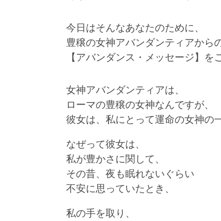
今日はそんなあなたのために、
豊穣の女神アバンダンティアから
【アバンダンス・メッセージ】を
女神アバンダンティアは、
ローマの豊穣の女神なんですが、
彼女は、私にとって運命の女神の
なぜって彼女は、
私が豊かさに関して、
その昔、夜も眠れないぐらい
不安に思っていたとき、
私の手を取り、