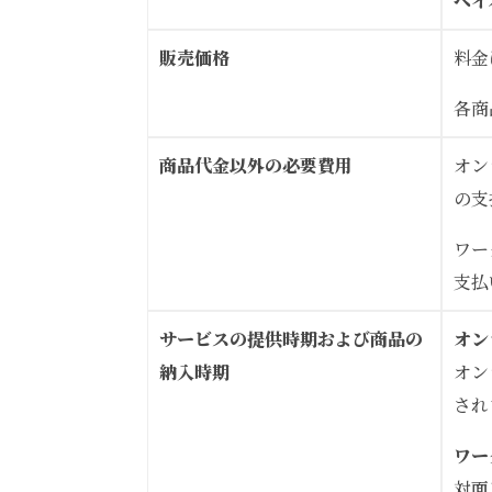
ペイ
販売価格
料金
各商
商品代金以外の必要費用
オン
の支
ワー
支払
サービスの提供時期および商品の
オン
納入時期
オン
され
ワー
対面