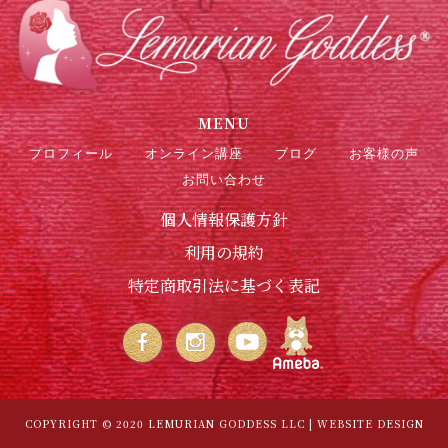
MENU
プロフィール
オンライン講座
ブログ
お客様の声
お問い合わせ
個人情報保護方針
利用の規約
特定商取引法に基づく表記
COPYRIGHT © 2020 LEMURIAN GODDESS LLC | WEBSITE DESIGN