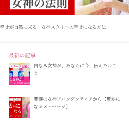
幸せが自然に来る。女神スタイルの幸せになる方法
最新の記事
内なる女神が、あなたに今、伝えたいこ
と
豊穣の女神アバンダンティアから【豊かに
なるメッセージ】