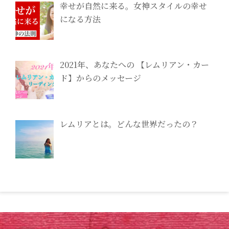
幸せが自然に来る。女神スタイルの幸せ
になる方法
2021年、あなたへの 【レムリアン・カー
ド】からのメッセージ
レムリアとは。どんな世界だったの？